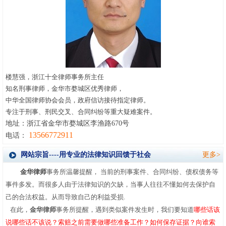
楼慧强，浙江十全律师事务所主任
知名刑事律师，金华市婺城区优秀律师，
中华全国律师协会会员，政府信访接待指定律师。
专注于刑事、刑民交叉、合同纠纷等重大疑难案件。
地址：浙江省金华市婺城区李渔路670号
13566772911
电话：
网站宗旨----用专业的法律知识回馈于社会
更多>
金华律师
事务所温馨提醒，
当前的刑事案件、合同纠纷、债权债务等
事件多发。而很多人由于法律知识的欠缺，当事人往往不懂如何去保护自
己的合法权益。从而导致自己的利益受损.
在此，
金华律师
事务所提醒，遇到类似案件发生时，我们要知道
哪些话该
说哪些话不该说
？
索
赔之前需要做哪些准备工作？如何保存证据？向谁索