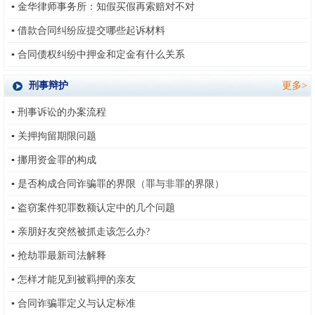
▪
金华律师事务所：知假买假再索赔对不对
▪
借款合同纠纷应提交哪些起诉材料
▪
合同债权纠纷中押金和定金有什么关系
刑事辩护
更多>
▪
刑事诉讼的办案流程
▪
关押拘留期限问题
▪
挪用资金罪的构成
▪
是否构成合同诈骗罪的界限（罪与非罪的界限）
▪
盗窃案件犯罪数额认定中的几个问题
▪
亲朋好友突然被抓走该怎么办?
▪
抢劫罪最新司法解释
▪
怎样才能见到被羁押的亲友
▪
合同诈骗罪定义与认定标准