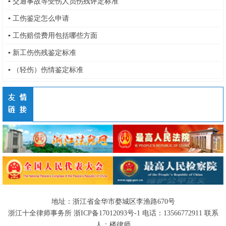
▪
交通事故等受伤人员伤残评定标准
▪
工伤鉴定怎么申请
▪
工伤赔偿费用包括哪些方面
▪
新工伤伤残鉴定标准
▪
（轻伤）伤情鉴定标准
地址：浙江省金华市婺城区李渔路670号
浙江十全律师事务所
浙ICP备17012093号-1
电话：
13566772911
联系
人：楼律师