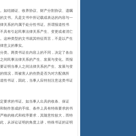
。如结婚证、收养协议、财产分割协议、遗嘱
的文书。凡是文书中所记载或表达的内容与一
律关系的均属于处分性书证。所谓报道性书
不具有引起民事法律关系产生、变更或者消亡
。这种类型的文书就其特征而言，不是以产生
律意义的事实。
分类。两类书证在内容上的不同，决定了各自
之间民事法律关系的产生、发展与变化。而报
要证明当事人之间法律关系的产生、发展与变
的情况，而被害人的伤势是否为对方配偶所
道性书证，因此，当事人应特别注意这类书证
定要求的书证。如当事人出具的收条、保证
和制作形成的手续、条件上具有特殊要求的书
严格的格式和程序要求，其随意性较大，而特
此，从诉讼证明的角度上讲，特殊书证的证明