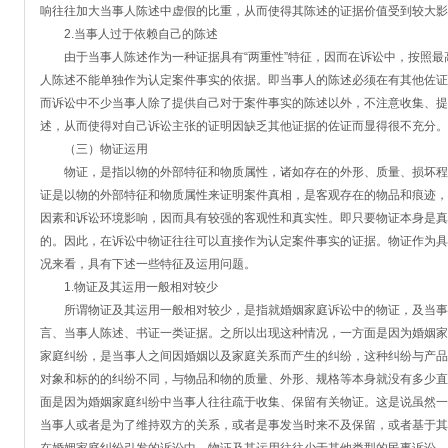
响往往加大当事人陈述中虚假的比重，从而使得其陈述的证据价值受到较大影
2.当事人过于依赖自己的陈述
由于当事人陈述作为一种证据具有“两重性”特征，因而在诉讼中，按照最高
人陈述不能单独作为认定案件事实的依据。即当事人的陈述必须在有其他佐证
而诉讼中不少当事人除了提供自己对于案件事实的陈述以外，不注意收集、提
述，从而使得对自己诉讼主张的证明因缺乏其他证据的佐证而显得很不充分。
（三）物证运用
物证，是指以物的外部特征和物质属性，诸如存在的外形、质量、损坏程
证是以物的外部特征和物质属性来证明案件真相，是客观存在的物品和痕迹，
因素和诉讼环境影响，因而具有较强的客观性和真实性。即只要物证本身是真
的。因此，在诉讼中物证往往可以直接作为认定案件事实的证据。物证作为具
况来看，具有下述一些特征及运用问题。
1.物证及其运用一般相对较少
所谓物证及其运用一般相对较少，是指就婚姻家庭诉讼中的物证，及当事
言、当事人陈述、书证一类证据。之所以出现这种情况，一方面是因为婚姻家
家庭纠纷，是当事人之间因婚姻以及家庭关系而产生的纠纷，这种纠纷与产品
对象和标的的纠纷不同，与物品和物的质量、外形、规格等本身就没有多少直
面是因为婚姻家庭纠纷中当事人往往疏于收集、保留有关物证。这是说虽然一
当事人或者是为了维持双方的关系，或者是事发当时来不及保留，或者基于其