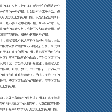
供的案件材料，针对案件所涉专门问题进行分
分广泛的一类证据。特别是有关亲子关系、虐
涉及这类证据的运用问题。从婚姻家庭纠纷诉
重，也不善于运用这类证据。所谓不注意，是
供相应的鉴定材料，或拒不交纳鉴定费用。所
因而不能正确、积极地运用这类证据。
于，鉴定结论不仅具有科学性和可靠性，而且
的技术设备对案件所涉问题进行分析、研究和
对于案件事实问题的证明，显然要更为科学和
对案件事实问题所作的结论，不涉及鉴定者的
从属于某一方当事人的诉讼主张，是鉴定人自
的科学、可靠、独立、中立的特征，在诉讼中
的事实和性质也就确定了。为此，实践中有的
推翻、否定鉴定结论的证据价值。基于鉴定结
证据的运用。
响，以及电脑储存的资料来证明案件真实情况
资料和电脑储存的数据资料。就婚姻家庭纠纷
纠纷诉讼中却常常涉及这类证据的运用问题。