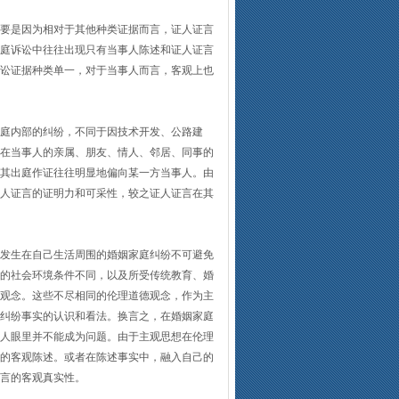
要是因为相对于其他种类证据而言，证人证言
庭诉讼中往往出现只有当事人陈述和证人证言
讼证据种类单一，对于当事人而言，客观上也
庭内部的纠纷，不同于因技术开发、公路建
在当事人的亲属、朋友、情人、邻居、同事的
其出庭作证往往明显地偏向某一方当事人。由
人证言的证明力和可采性，较之证人证言在其
发生在自己生活周围的婚姻家庭纠纷不可避免
的社会环境条件不同，以及所受传统教育、婚
观念。这些不尽相同的伦理道德观念，作为主
纠纷事实的认识和看法。换言之，在婚姻家庭
人眼里并不能成为问题。由于主观思想在伦理
的客观陈述。或者在陈述事实中，融入自己的
言的客观真实性。