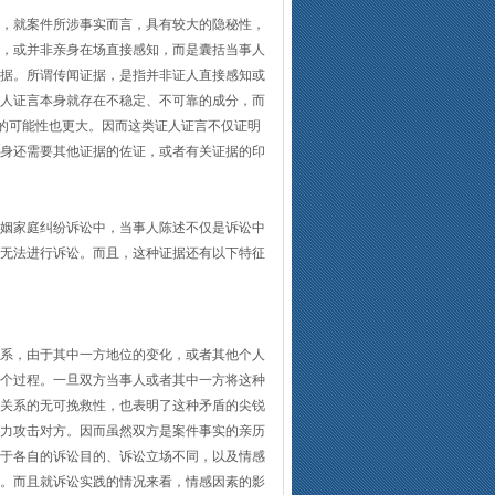
，就案件所涉事实而言，具有较大的隐秘性，
，或并非亲身在场直接感知，而是囊括当事人
据。所谓传闻证据，是指并非证人直接感知或
人证言本身就存在不稳定、不可靠的成分，而
”的可能性也更大。因而这类证人证言不仅证明
身还需要其他证据的佐证，或者有关证据的印
姻家庭纠纷诉讼中，当事人陈述不仅是诉讼中
无法进行诉讼。而且，这种证据还有以下特征
系，由于其中一方地位的变化，或者其他个人
个过程。一旦双方当事人或者其中一方将这种
关系的无可挽救性，也表明了这种矛盾的尖锐
力攻击对方。因而虽然双方是案件事实的亲历
于各自的诉讼目的、诉讼立场不同，以及情感
。而且就诉讼实践的情况来看，情感因素的影