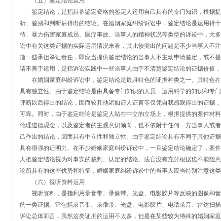
（五）鉴定结论运用
鉴定结论，是指具备鉴定资格的鉴定人运用自己具有的专门知识，根据提
析、鉴别和判断后得出的结论。在婚姻家庭纠纷诉讼中，鉴定结论是运用得十
待、暴力伤害家庭成员、医疗事故、当事人的精神状况等类型的诉讼中，大多
讼中有关这类证据的实际运用情况来看，其比较突出的问题是不少当事人不注
指一些承担举证责任，即应当提供鉴定结论的当事人不主动申请鉴定，或不提
谓不善于运用，是指诉讼实践中一些当事人由于不清楚鉴定结论的证据价值，
在婚姻家庭纠纷诉讼中，鉴定结论是最具特色的证据种类之一。其特色在
具有独立性。由于鉴定结论是由具备专门知识的人员，运用科学的知识和专门
评断以后得出的结论，因而较其他诸如证人证言等仅凭自我感观得出的证据，
可靠。同时，由于鉴定结论是鉴定人站在中立的立场上，根据提供的案件材料
伦理道德观念，以及鉴定者的主观意识倾向，也不依附于任何一方当事人或者
己作出的结论，因而具有中立性和独立性。由于鉴定结论具有不同于其他证据
具有很强的证明力。在不少婚姻家庭纠纷诉讼中，一旦鉴定结论确定了，案件
人把鉴定结论视为对事实的裁判、认定的结论。法官没有充分根据也不能随意
论所具有的这些优势和特征，婚姻家庭纠纷诉讼中的当事人应当特别注意这类
（六）视听资料运用
视听资料，是指利用录音带、录像带、光盘、电影胶片等反映的图像和音
的一类证据。它包括录音带、录像带、光盘、电影胶片、电话录音、雷达扫描
诉讼总体而言，虽然这类证据的运用不太多，但是在某些较为特殊的婚姻家庭