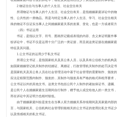
在婚姻家庭纠纷引发的诉讼中，物证及其运用往往少于其他类型的民事诉讼。
2.物证往往与当事人的个人生活、社会交往有关
所谓物证与当事人的个人生活、社会交往有关，是指婚姻家庭诉讼中的物
性、公共性的一类物品。而是与特定当事人的个人生活、学习、社会交往相关
殊的物证不仅证实当事人之间婚姻家庭关系的发展、变化，也是一方或者双方
（四）书证运用
书证，是指以文字、符号、图画所记载或表现的内容、含义来证明案件事
纷诉讼中，书证不仅是运用十分广泛的一类证据，而且就这类证据在婚姻家庭
特征及其问题。
1.公文书证的运用少于私文书证
所谓公文书证，是指国家机关及其公务人员，以及具有公信权力的机构及
如国家婚姻登记机关制作的结婚证、离婚证，行政管理机关制作的处罚决定书
是国家机关及其公务人员在社会管理活动中基于社会管理的需要制作、颁发的
应法定权限范围内制作、颁发的，其制作与颁发具有严格的格式和程序要求，
公文书证以外的其他文书。这类文书包括公民个人制作的诸如保证书、遗嘱、
是公民个人在婚姻家庭生活期间自行制作，赠予他人或交给他人的一类文书，
而在诉讼中其证明力也相对较低。
由于婚姻家庭纠纷是发生在当事人双方婚姻关系存续期间及其家庭内部的
言，与国家机关、公信机构社会管理职能相关的公文书证的使用比私文书证少
以及情感相关的私文书证。