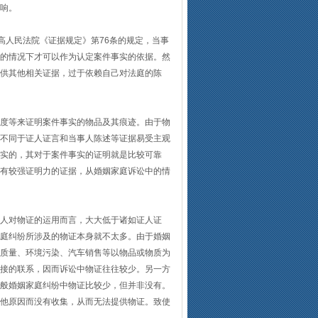
响。
人民法院《证据规定》第76条的规定，当事
的情况下才可以作为认定案件事实的依据。然
供其他相关证据，过于依赖自己对法庭的陈
度等来证明案件事实的物品及其痕迹。由于物
不同于证人证言和当事人陈述等证据易受主观
实的，其对于案件事实的证明就是比较可靠
有较强证明力的证据，从婚姻家庭诉讼中的情
人对物证的运用而言，大大低于诸如证人证
庭纠纷所涉及的物证本身就不太多。由于婚姻
质量、环境污染、汽车销售等以物品或物质为
接的联系，因而诉讼中物证往往较少。另一方
般婚姻家庭纠纷中物证比较少，但并非没有。
他原因而没有收集，从而无法提供物证。致使