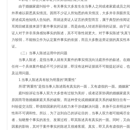
由于婚姻家庭纠纷中，有关事实大多发生在当事人之间或者家庭成员之间
外界难以获悉真实情况。因而不少证人所知悉的有关情况，大多并非亲眼所见
讲述或其他知情人告知的。而就这类证人证言的类型而言，属于典型的传闻证
耳闻目睹直接来源于案件事实的证据，而是由他人转述所获得的证据。由于证
证人对于并非亲身感知事实的陈述，其不可靠性就更大。对于事实陈述“失真
力较弱，不能独立作为认定案件事实的依据，而且大多数这类证据的真实性本
证。
（二）当事人陈述运用中的问题
当事人陈述，是指当事人就有关案件的事实情况向法庭所作的叙述。在婚
任何一个具体案件都必不可少的证据，即没有这种证据就不可能提起诉讼，也
及运用问题。
1.当事人陈述具有较为明显的“两重性”
所谓“两重性”是指当事人陈述既有真实的一面，又有虚假的一面。婚姻家''
庭纠纷诉讼当事人双方大多曾有过较为美好，或者还算协调的婚姻家庭关
原因而导致婚姻家庭关系的破裂。而这种变化或婚姻家庭关系的破裂往往有一
纠纷提交法院，即借助国家的司法权力来干涉或解决问题，本身不仅表明这种
性和不可调和性。所以，为了达到自己的诉讼目的，当事人双方都可能竭尽全
者，知晓整个事实的发生、发展过程，即其陈述具有真实的一面。同时，又由
因素的影响，其对于案件事实的陈述又很难客观、真实，即又具有虚假的一面