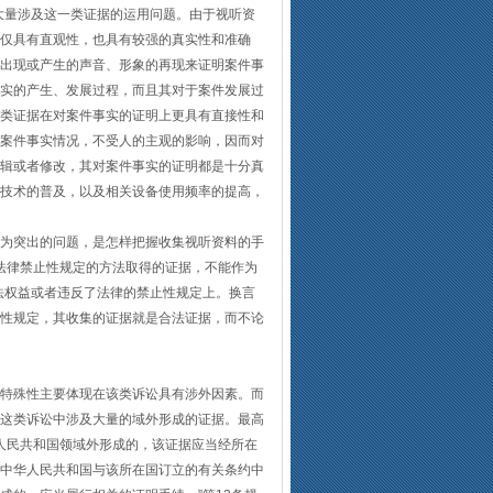
就大量涉及这一类证据的运用问题。由于视听资
仅具有直观性，也具有较强的真实性和准确
出现或产生的声音、形象的再现来证明案件事
实的产生、发展过程，而且其对于案件发展过
类证据在对案件事实的证明上更具有直接性和
案件事实情况，不受人的主观的影响，因而对
辑或者修改，其对案件事实的证明都是十分真
技术的普及，以及相关设备使用频率的提高，
为突出的问题，是怎样把握收集视听资料的手
反法律禁止性规定的方法取得的证据，不能作为
法权益或者违反了法律的禁止性规定上。换言
性规定，其收集的证据就是合法证据，而不论
特殊性主要体现在该类诉讼具有涉外因素。而
这类诉讼中涉及大量的域外形成的证据。最高
华人民共和国领域外形成的，该证据应当经所在
中华人民共和国与该所在国订立的有关条约中