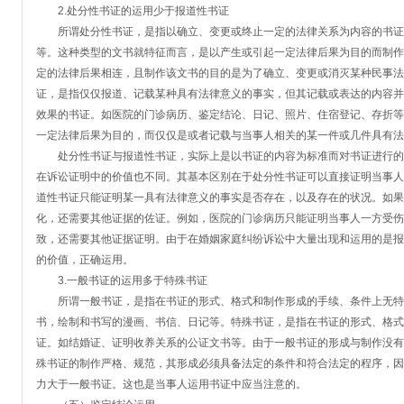
2.处分性书证的运用少于报道性书证
所谓处分性书证，是指以确立、变更或终止一定的法律关系为内容的书证
等。这种类型的文书就特征而言，是以产生或引起一定法律后果为目的而制作
定的法律后果相连，且制作该文书的目的是为了确立、变更或消灭某种民事法
证，是指仅仅报道、记载某种具有法律意义的事实，但其记载或表达的内容并
效果的书证。如医院的门诊病历、鉴定结论、日记、照片、住宿登记、存折等
一定法律后果为目的，而仅仅是或者记载与当事人相关的某一件或几件具有法
处分性书证与报道性书证，实际上是以书证的内容为标准而对书证进行的
在诉讼证明中的价值也不同。其基本区别在于处分性书证可以直接证明当事人
道性书证只能证明某一具有法律意义的事实是否存在，以及存在的状况。如果
化，还需要其他证据的佐证。例如，医院的门诊病历只能证明当事人一方受伤
致，还需要其他证据证明。由于在婚姻家庭纠纷诉讼中大量出现和运用的是报
的价值，正确运用。
3.一般书证的运用多于特殊书证
所谓一般书证，是指在书证的形式、格式和制作形成的手续、条件上无特
书，绘制和书写的漫画、书信、日记等。特殊书证，是指在书证的形式、格式
证。如结婚证、证明收养关系的公证文书等。由于一般书证的形成与制作没有
殊书证的制作严格、规范，其形成必须具备法定的条件和符合法定的程序，因
力大于一般书证。这也是当事人运用书证中应当注意的。