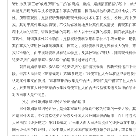
诸如涉及“第三者”或者所谓“包二奶”的离婚、重婚、婚姻损害赔偿诉讼中，
料是采用现代科学技术记载案件事实的证据，因而与其他种类证据相比较，不
性。所谓直观性，是指视听资料利用现代科学技术对案件发生、发展过程中所
实。其对于案件事实的再现，不仅能够准确地反映案件真实情况，再现案件事
程中人物的语言、语调及形象的再现，给人以十分逼真的感觉。因而较其他种
直观性。所谓真实性和准确性，是指视听资料采用科学技术手段来记录、记载
案件事实的证明较为准确和真实。换言之，视听资料只要是没有被人伪造、剪
实和准确的。由于视听资料具有这些特点，及其较强的证明力，随着现代科学
这类证据在婚姻家庭纠纷诉讼中的运用将越来越广泛。
就目前婚姻家庭纠纷诉讼中这类证据的运用情况来看，视听资料运用中最
段。最高人民法院《证据规定》第68条规定：“以侵害他人合法权益或者违
认定案件事实的依据。”即将证据的收集是否合法，限制在是否侵害了他人合
之，只要当事人对于证据的收集没有侵害他人的合法权益或者违反法律的禁止
对方当事人是否同意。
（七）涉外婚姻家庭纠纷诉讼证据的运用
涉外婚姻家庭纠纷诉讼，是婚姻家庭纠纷诉讼中较为特殊的一类诉讼。其
所谓涉外因素，不仅是指这类诉讼涉及外国人和外国法律的适用，而且还包括
人民法院《证据规定》第11条规定：“当事人向人民法院提供的证据系在中
国公证机关予以证明，并经中华人民共和国驻该国使领馆予以认证，或者履行