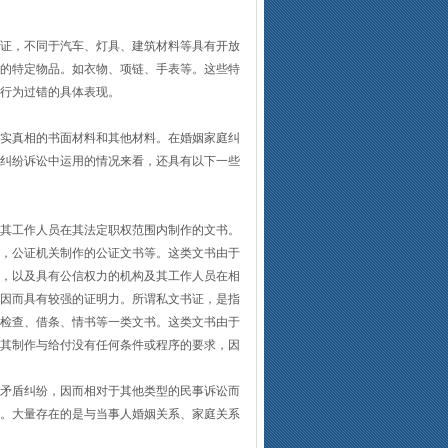
证，不同于汽车、灯具、建筑材料等具有开放
的特定物品。如衣物、项链、手表等。这些特
行为过错的具体表现。
实真相的书面材料和其他材料。在婚姻家庭纠
纠纷诉讼中运用的情况来看，还具有以下一些
其工作人员在其法定职权范围内制作的文书。
，公证机关制作的公证文书等。这类文书由于
，以及具有公信权力的机构及其工作人员在相
因而具有较强的证明力。所谓私文书证，是指
检查、借条、情书等一类文书。这类文书由于
其制作与给付没有任何条件或程序的要求，因
矛盾纠纷，因而相对于其他类型的民事诉讼而
。大量存在的是与当事人婚姻关系、家庭关系