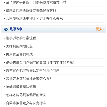
▪
金华律师事务所：知假买假再索赔对不对
▪
借款合同纠纷应提交哪些起诉材料
▪
合同债权纠纷中押金和定金有什么关系
刑事辩护
更多>
▪
刑事诉讼的办案流程
▪
关押拘留期限问题
▪
挪用资金罪的构成
▪
是否构成合同诈骗罪的界限（罪与非罪的界限）
▪
盗窃案件犯罪数额认定中的几个问题
▪
亲朋好友突然被抓走该怎么办?
▪
抢劫罪最新司法解释
▪
怎样才能见到被羁押的亲友
▪
合同诈骗罪定义与认定标准