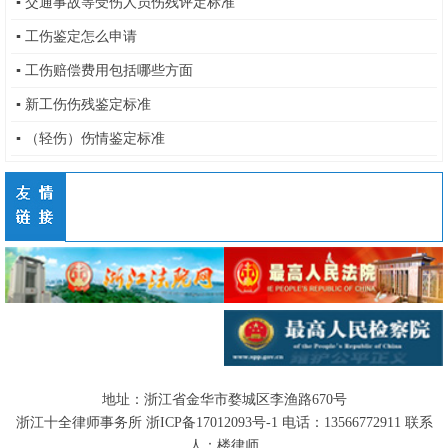
▪
交通事故等受伤人员伤残评定标准
▪
工伤鉴定怎么申请
▪
工伤赔偿费用包括哪些方面
▪
新工伤伤残鉴定标准
▪
（轻伤）伤情鉴定标准
地址：浙江省金华市婺城区李渔路670号
浙江十全律师事务所
浙ICP备17012093号-1
电话：
13566772911
联系
人：楼律师