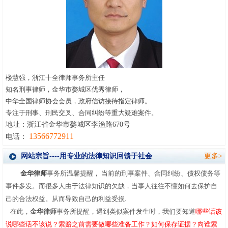
楼慧强，浙江十全律师事务所主任
知名刑事律师，金华市婺城区优秀律师，
中华全国律师协会会员，政府信访接待指定律师。
专注于刑事、刑民交叉、合同纠纷等重大疑难案件。
地址：浙江省金华市婺城区李渔路670号
13566772911
电话：
网站宗旨----用专业的法律知识回馈于社会
更多>
金华律师
事务所温馨提醒，
当前的刑事案件、合同纠纷、债权债务等
事件多发。而很多人由于法律知识的欠缺，当事人往往不懂如何去保护自
己的合法权益。从而导致自己的利益受损.
在此，
金华律师
事务所提醒，遇到类似案件发生时，我们要知道
哪些话该
说哪些话不该说
？
索
赔之前需要做哪些准备工作？如何保存证据？向谁索