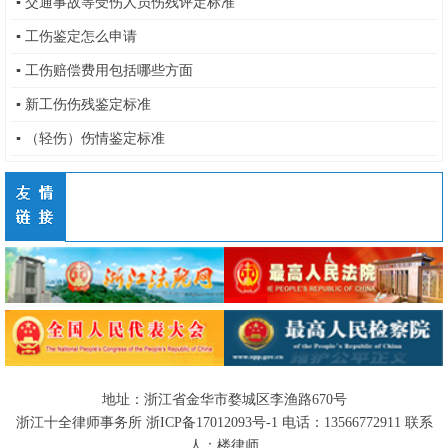
▪
交通事故等受伤人员伤残评定标准
▪
工伤鉴定怎么申请
▪
工伤赔偿费用包括哪些方面
▪
新工伤伤残鉴定标准
▪
（轻伤）伤情鉴定标准
地址：浙江省金华市婺城区李渔路670号
浙江十全律师事务所
浙ICP备17012093号-1
电话：
13566772911
联系
人：楼律师