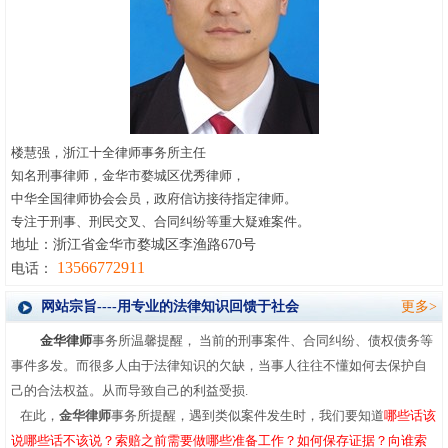
楼慧强，浙江十全律师事务所主任
知名刑事律师，金华市婺城区优秀律师，
中华全国律师协会会员，政府信访接待指定律师。
专注于刑事、刑民交叉、合同纠纷等重大疑难案件。
地址：浙江省金华市婺城区李渔路670号
13566772911
电话：
网站宗旨----用专业的法律知识回馈于社会
更多>
金华律师
事务所温馨提醒，
当前的刑事案件、合同纠纷、债权债务等
事件多发。而很多人由于法律知识的欠缺，当事人往往不懂如何去保护自
己的合法权益。从而导致自己的利益受损.
在此，
金华律师
事务所提醒，遇到类似案件发生时，我们要知道
哪些话该
说哪些话不该说
？
索
赔之前需要做哪些准备工作？如何保存证据？向谁索