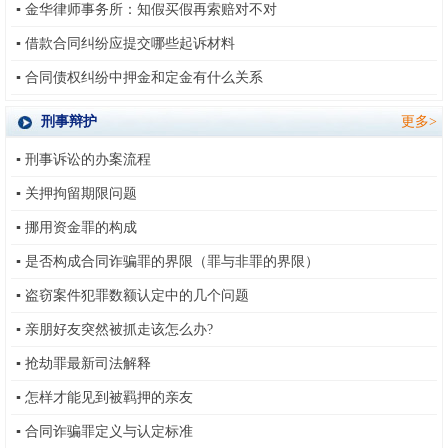
▪
金华律师事务所：知假买假再索赔对不对
▪
借款合同纠纷应提交哪些起诉材料
▪
合同债权纠纷中押金和定金有什么关系
刑事辩护
更多>
▪
刑事诉讼的办案流程
▪
关押拘留期限问题
▪
挪用资金罪的构成
▪
是否构成合同诈骗罪的界限（罪与非罪的界限）
▪
盗窃案件犯罪数额认定中的几个问题
▪
亲朋好友突然被抓走该怎么办?
▪
抢劫罪最新司法解释
▪
怎样才能见到被羁押的亲友
▪
合同诈骗罪定义与认定标准