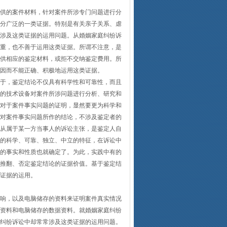
供的案件材料，针对案件所涉专门问题进行分
分广泛的一类证据。特别是有关亲子关系、虐
涉及这类证据的运用问题。从婚姻家庭纠纷诉
重，也不善于运用这类证据。所谓不注意，是
供相应的鉴定材料，或拒不交纳鉴定费用。所
因而不能正确、积极地运用这类证据。
于，鉴定结论不仅具有科学性和可靠性，而且
的技术设备对案件所涉问题进行分析、研究和
对于案件事实问题的证明，显然要更为科学和
对案件事实问题所作的结论，不涉及鉴定者的
从属于某一方当事人的诉讼主张，是鉴定人自
的科学、可靠、独立、中立的特征，在诉讼中
的事实和性质也就确定了。为此，实践中有的
推翻、否定鉴定结论的证据价值。基于鉴定结
证据的运用。
响，以及电脑储存的资料来证明案件真实情况
资料和电脑储存的数据资料。就婚姻家庭纠纷
纠纷诉讼中却常常涉及这类证据的运用问题。