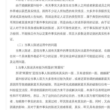
由于婚姻家庭纠纷中，有关事实大多发生在当事人之间或者家庭成员之间
外界难以获悉真实情况。因而不少证人所知悉的有关情况，大多并非亲眼所见
讲述或其他知情人告知的。而就这类证人证言的类型而言，属于典型的传闻证
耳闻目睹直接来源于案件事实的证据，而是由他人转述所获得的证据。由于证
证人对于并非亲身感知事实的陈述，其不可靠性就更大。对于事实陈述“失真
力较弱，不能独立作为认定案件事实的依据，而且大多数这类证据的真实性本
证。
（二）当事人陈述运用中的问题
当事人陈述，是指当事人就有关案件的事实情况向法庭所作的叙述。在婚
任何一个具体案件都必不可少的证据，即没有这种证据就不可能提起诉讼，也
及运用问题。
1.当事人陈述具有较为明显的“两重性”
所谓“两重性”是指当事人陈述既有真实的一面，又有虚假的一面。婚姻家''
庭纠纷诉讼当事人双方大多曾有过较为美好，或者还算协调的婚姻家庭关
原因而导致婚姻家庭关系的破裂。而这种变化或婚姻家庭关系的破裂往往有一
纠纷提交法院，即借助国家的司法权力来干涉或解决问题，本身不仅表明这种
性和不可调和性。所以，为了达到自己的诉讼目的，当事人双方都可能竭尽全
者，知晓整个事实的发生、发展过程，即其陈述具有真实的一面。同时，又由
因素的影响，其对于案件事实的陈述又很难客观、真实，即又具有虚假的一面