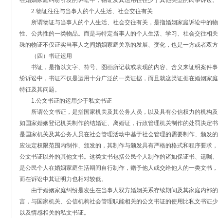
在婚姻家庭纠纷引发的诉讼中，物证及其运用往往少于其他类型的民事诉讼。
2.物证往往与当事人的个人生活、社会交往有关
所谓物证与当事人的个人生活、社会交往有关，是指婚姻家庭诉讼中的物
性、公共性的一类物品。而是与特定当事人的个人生活、学习、社会交往相关
殊的物证不仅证实当事人之间婚姻家庭关系的发展、变化，也是一方或者双方
（四）书证运用
书证，是指以文字、符号、图画所记载或表现的内容、含义来证明案件事
纷诉讼中，书证不仅是运用十分广泛的一类证据，而且就这类证据在婚姻家庭
特征及其问题。
1.公文书证的运用少于私文书证
所谓公文书证，是指国家机关及其公务人员，以及具有公信权力的机构及
如国家婚姻登记机关制作的结婚证、离婚证，行政管理机关制作的处罚决定书
是国家机关及其公务人员在社会管理活动中基于社会管理的需要制作、颁发的
应法定权限范围内制作、颁发的，其制作与颁发具有严格的格式和程序要求，
公文书证以外的其他文书。这类文书包括公民个人制作的诸如保证书、遗嘱、
是公民个人在婚姻家庭生活期间自行制作，赠予他人或交给他人的一类文书，
而在诉讼中其证明力也相对较低。
由于婚姻家庭纠纷是发生在当事人双方婚姻关系存续期间及其家庭内部的
言，与国家机关、公信机构社会管理职能相关的公文书证的使用比私文书证少
以及情感相关的私文书证。