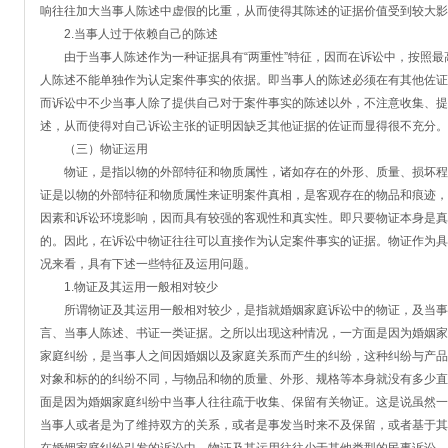
响往往加大当事人陈述中虚假的比重，从而使得其陈述的证据价值受到较大影
2.当事人过于依赖自己的陈述
由于当事人陈述作为一种证据具有“两重性”特征，因而在诉讼中，按照最高
人陈述不能单独作为认定案件事实的依据。即当事人的陈述必须在有其他佐证
而诉讼中不少当事人除了提供自己对于案件事实的陈述以外，不注意收集、提
述，从而使得对自己诉讼主张的证明因缺乏其他证据的佐证而显得很不充分。
（三）物证运用
物证，是指以物的外部特征和物质属性，诸如存在的外形、质量、损坏程
证是以物的外部特征和物质属性来证明案件真相，是客观存在的物品和痕迹，
因素和诉讼环境影响，因而具有较强的客观性和真实性。即只要物证本身是真
的。因此，在诉讼中物证往往可以直接作为认定案件事实的证据。物证作为具
况来看，具有下述一些特征及运用问题。
1.物证及其运用一般相对较少
所谓物证及其运用一般相对较少，是指就婚姻家庭诉讼中的物证，及当事
言、当事人陈述、书证一类证据。之所以出现这种情况，一方面是因为婚姻家
家庭纠纷，是当事人之间因婚姻以及家庭关系而产生的纠纷，这种纠纷与产品
对象和标的的纠纷不同，与物品和物的质量、外形、规格等本身就没有多少直
面是因为婚姻家庭纠纷中当事人往往疏于收集、保留有关物证。这是说虽然一
当事人或者是为了维持双方的关系，或者是事发当时来不及保留，或者基于其