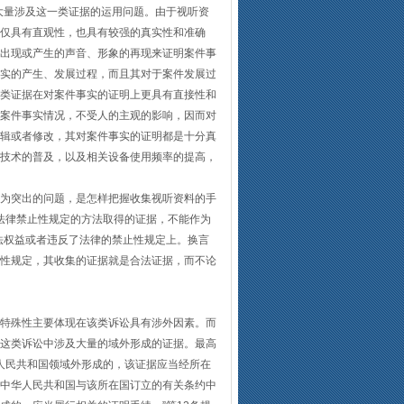
就大量涉及这一类证据的运用问题。由于视听资
仅具有直观性，也具有较强的真实性和准确
出现或产生的声音、形象的再现来证明案件事
实的产生、发展过程，而且其对于案件发展过
类证据在对案件事实的证明上更具有直接性和
案件事实情况，不受人的主观的影响，因而对
辑或者修改，其对案件事实的证明都是十分真
技术的普及，以及相关设备使用频率的提高，
为突出的问题，是怎样把握收集视听资料的手
反法律禁止性规定的方法取得的证据，不能作为
法权益或者违反了法律的禁止性规定上。换言
性规定，其收集的证据就是合法证据，而不论
特殊性主要体现在该类诉讼具有涉外因素。而
这类诉讼中涉及大量的域外形成的证据。最高
华人民共和国领域外形成的，该证据应当经所在
中华人民共和国与该所在国订立的有关条约中