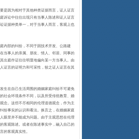
要是因为相对于其他种类证据而言，证人证言
庭诉讼中往往出现只有当事人陈述和证人证言
讼证据种类单一，对于当事人而言，客观上也
庭内部的纠纷，不同于因技术开发、公路建
在当事人的亲属、朋友、情人、邻居、同事的
其出庭作证往往明显地偏向某一方当事人。由
人证言的证明力和可采性，较之证人证言在其
发生在自己生活周围的婚姻家庭纠纷不可避免
的社会环境条件不同，以及所受传统教育、婚
观念。这些不尽相同的伦理道德观念，作为主
纠纷事实的认识和看法。换言之，在婚姻家庭
人眼里并不能成为问题。由于主观思想在伦理
的客观陈述。或者在陈述事实中，融入自己的
言的客观真实性。