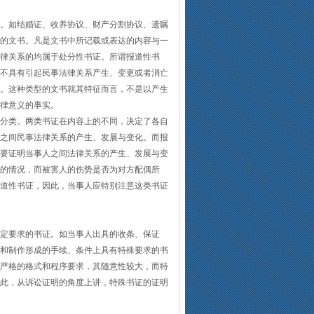
。如结婚证、收养协议、财产分割协议、遗嘱
的文书。凡是文书中所记载或表达的内容与一
律关系的均属于处分性书证。所谓报道性书
不具有引起民事法律关系产生、变更或者消亡
。这种类型的文书就其特征而言，不是以产生
律意义的事实。
分类。两类书证在内容上的不同，决定了各自
之间民事法律关系的产生、发展与变化。而报
要证明当事人之间法律关系的产生、发展与变
的情况，而被害人的伤势是否为对方配偶所
道性书证，因此，当事人应特别注意这类书证
定要求的书证。如当事人出具的收条、保证
和制作形成的手续、条件上具有特殊要求的书
严格的格式和程序要求，其随意性较大，而特
此，从诉讼证明的角度上讲，特殊书证的证明