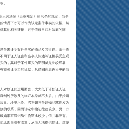
响。
人民法院《证据规定》第76条的规定，当事
的情况下才可以作为认定案件事实的依据。然
供其他相关证据，过于依赖自己对法庭的陈
度等来证明案件事实的物品及其痕迹。由于物
不同于证人证言和当事人陈述等证据易受主观
实的，其对于案件事实的证明就是比较可靠
有较强证明力的证据，从婚姻家庭诉讼中的情
人对物证的运用而言，大大低于诸如证人证
庭纠纷所涉及的物证本身就不太多。由于婚姻
质量、环境污染、汽车销售等以物品或物质为
接的联系，因而诉讼中物证往往较少。另一方
般婚姻家庭纠纷中物证比较少，但并非没有。
他原因而没有收集，从而无法提供物证。致使