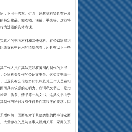
证，不同于汽车、灯具、建筑材料等具有开放
的特定物品。如衣物、项链、手表等。这些特
行为过错的具体表现。
实真相的书面材料和其他材料。在婚姻家庭纠
纠纷诉讼中运用的情况来看，还具有以下一些
其工作人员在其法定职权范围内制作的文书。
，公证机关制作的公证文书等。这类文书由于
，以及具有公信权力的机构及其工作人员在相
因而具有较强的证明力。所谓私文书证，是指
检查、借条、情书等一类文书。这类文书由于
其制作与给付没有任何条件或程序的要求，因
矛盾纠纷，因而相对于其他类型的民事诉讼而
。大量存在的是与当事人婚姻关系、家庭关系