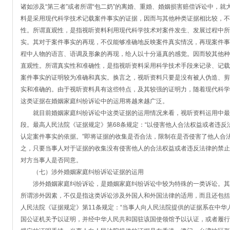
诸如涉及“第三者”或者所谓“包二奶”的离婚、重婚、婚姻损害赔偿诉讼中，
料是采用现代科学技术记载案件事实的证据，因而与其他种类证据相比较，不
性。所谓直观性，是指视听资料利用现代科学技术对案件发生、发展过程中所
实。其对于案件事实的再现，不仅能够准确地反映案件真实情况，再现案件事
程中人物的语言、语调及形象的再现，给人以十分逼真的感觉。因而较其他种
直观性。所谓真实性和准确性，是指视听资料采用科学技术手段来记录、记载
案件事实的证明较为准确和真实。换言之，视听资料只要是没有被人伪造、剪
实和准确的。由于视听资料具有这些特点，及其较强的证明力，随着现代科学
这类证据在婚姻家庭纠纷诉讼中的运用将越来越广泛。
就目前婚姻家庭纠纷诉讼中这类证据的运用情况来看，视听资料运用中最
段。最高人民法院《证据规定》第68条规定：“以侵害他人合法权益或者违
认定案件事实的依据。”即将证据的收集是否合法，限制在是否侵害了他人合
之，只要当事人对于证据的收集没有侵害他人的合法权益或者违反法律的禁止
对方当事人是否同意。
（七）涉外婚姻家庭纠纷诉讼证据的运用
涉外婚姻家庭纠纷诉讼，是婚姻家庭纠纷诉讼中较为特殊的一类诉讼。其
所谓涉外因素，不仅是指这类诉讼涉及外国人和外国法律的适用，而且还包括
人民法院《证据规定》第11条规定：“当事人向人民法院提供的证据系在中
国公证机关予以证明，并经中华人民共和国驻该国使领馆予以认证，或者履行