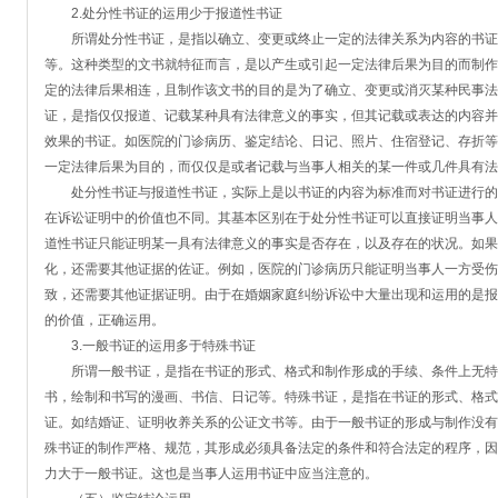
2.处分性书证的运用少于报道性书证
所谓处分性书证，是指以确立、变更或终止一定的法律关系为内容的书证
等。这种类型的文书就特征而言，是以产生或引起一定法律后果为目的而制作
定的法律后果相连，且制作该文书的目的是为了确立、变更或消灭某种民事法
证，是指仅仅报道、记载某种具有法律意义的事实，但其记载或表达的内容并
效果的书证。如医院的门诊病历、鉴定结论、日记、照片、住宿登记、存折等
一定法律后果为目的，而仅仅是或者记载与当事人相关的某一件或几件具有法
处分性书证与报道性书证，实际上是以书证的内容为标准而对书证进行的
在诉讼证明中的价值也不同。其基本区别在于处分性书证可以直接证明当事人
道性书证只能证明某一具有法律意义的事实是否存在，以及存在的状况。如果
化，还需要其他证据的佐证。例如，医院的门诊病历只能证明当事人一方受伤
致，还需要其他证据证明。由于在婚姻家庭纠纷诉讼中大量出现和运用的是报
的价值，正确运用。
3.一般书证的运用多于特殊书证
所谓一般书证，是指在书证的形式、格式和制作形成的手续、条件上无特
书，绘制和书写的漫画、书信、日记等。特殊书证，是指在书证的形式、格式
证。如结婚证、证明收养关系的公证文书等。由于一般书证的形成与制作没有
殊书证的制作严格、规范，其形成必须具备法定的条件和符合法定的程序，因
力大于一般书证。这也是当事人运用书证中应当注意的。