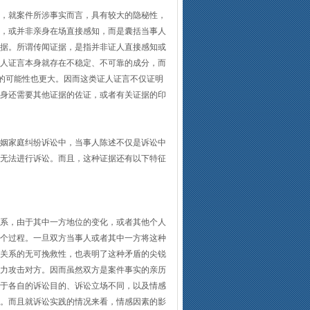
，就案件所涉事实而言，具有较大的隐秘性，
，或并非亲身在场直接感知，而是囊括当事人
据。所谓传闻证据，是指并非证人直接感知或
人证言本身就存在不稳定、不可靠的成分，而
”的可能性也更大。因而这类证人证言不仅证明
身还需要其他证据的佐证，或者有关证据的印
姻家庭纠纷诉讼中，当事人陈述不仅是诉讼中
无法进行诉讼。而且，这种证据还有以下特征
系，由于其中一方地位的变化，或者其他个人
个过程。一旦双方当事人或者其中一方将这种
关系的无可挽救性，也表明了这种矛盾的尖锐
力攻击对方。因而虽然双方是案件事实的亲历
于各自的诉讼目的、诉讼立场不同，以及情感
。而且就诉讼实践的情况来看，情感因素的影