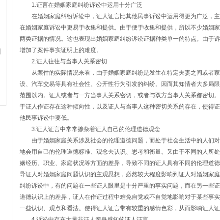
1.证言在婚姻家庭纠纷诉讼中运用十分广泛
在婚姻家庭纠纷诉讼中，证人证言比其他民事诉讼中运用得更为广泛，主
在婚姻家庭诉讼中更易于收集和提供。由于便于收集和提供，所以不少婚姻家
两类证据的情况。这也表现出婚姻家庭纠纷诉讼证据种类单一的特点。由于诉
增加了案件事实证明上的难度。
纠
2.证人往往与当事人关系密切
从案件的实际情况来看，由于婚姻家庭纠纷是发生在特定夫妻之间或者家
设、汽车交易等具有社会性、公开性行为引发的纠纷。因而其知情者大多局限
范围以内。证人或者与一方当事人关系密切，或者与双方当事人关系都密切。
于证人作证存在这种倾向性，以及证人与当事人这种密切关系的存在，使得证
他民事诉讼中要低。
3.证人证言中常常掺杂着证人自己的伦理道德观念
由于婚姻家庭关系涉及社会的伦理道德问题，而处于社会生活中的人们对
地会用自己的伦理道德标准、观念去认识、思考和衡量。又由于不同的人所处
姻经历、职业、家庭状况等方面的差异，导致不同的证人具有不同的伦理道德
导证人对婚姻家庭问题认识的主观思想，必然较大程度影响到证人对婚姻家庭
纠纷诉讼中，有的问题在一些证人眼里是十分严重的事实问题，而在另一些证
道德认识上的差异，证人在作证过程中难免自觉或不自觉地影响对于某些事实
一些认识、观点和看法。使得证人证言带有较重的感情色彩，从而影响证人证
4.诉讼中存在大量非证人亲身感知的证人证言