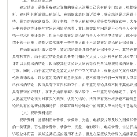
（五）鉴定结论运用
鉴定结论，是指具备鉴定资格的鉴定人运用自己具有的专门知识，根据提
析、鉴别和判断后得出的结论。在婚姻家庭纠纷诉讼中，鉴定结论是运用得十
待、暴力伤害家庭成员、医疗事故、当事人的精神状况等类型的诉讼中，大多
讼中有关这类证据的实际运用情况来看，其比较突出的问题是不少当事人不注
指一些承担举证责任，即应当提供鉴定结论的当事人不主动申请鉴定，或不提
谓不善于运用，是指诉讼实践中一些当事人由于不清楚鉴定结论的证据价值，
在婚姻家庭纠纷诉讼中，鉴定结论是最具特色的证据种类之一。其特色在
具有独立性。由于鉴定结论是由具备专门知识的人员，运用科学的知识和专门
评断以后得出的结论，因而较其他诸如证人证言等仅凭自我感观得出的证据，
可靠。同时，由于鉴定结论是鉴定人站在中立的立场上，根据提供的案件材料
伦理道德观念，以及鉴定者的主观意识倾向，也不依附于任何一方当事人或者
己作出的结论，因而具有中立性和独立性。由于鉴定结论具有不同于其他证据
具有很强的证明力。在不少婚姻家庭纠纷诉讼中，一旦鉴定结论确定了，案件
人把鉴定结论视为对事实的裁判、认定的结论。法官没有充分根据也不能随意
论所具有的这些优势和特征，婚姻家庭纠纷诉讼中的当事人应当特别注意这类
（六）视听资料运用
视听资料，是指利用录音带、录像带、光盘、电影胶片等反映的图像和音
的一类证据。它包括录音带、录像带、光盘、电影胶片、电话录音、雷达扫描
诉讼总体而言，虽然这类证据的运用不太多，但是在某些较为特殊的婚姻家庭