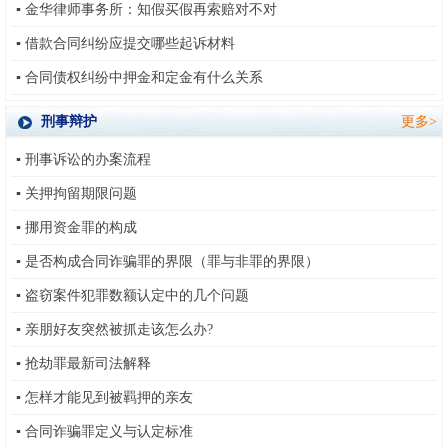
▪
金华律师事务所：知假买假再索赔对不对
▪
借款合同纠纷应提交哪些起诉材料
▪
合同债权纠纷中押金和定金有什么关系
刑事辩护
更多>
▪
刑事诉讼的办案流程
▪
关押拘留期限问题
▪
挪用资金罪的构成
▪
是否构成合同诈骗罪的界限（罪与非罪的界限）
▪
盗窃案件犯罪数额认定中的几个问题
▪
亲朋好友突然被抓走该怎么办?
▪
抢劫罪最新司法解释
▪
怎样才能见到被羁押的亲友
▪
合同诈骗罪定义与认定标准