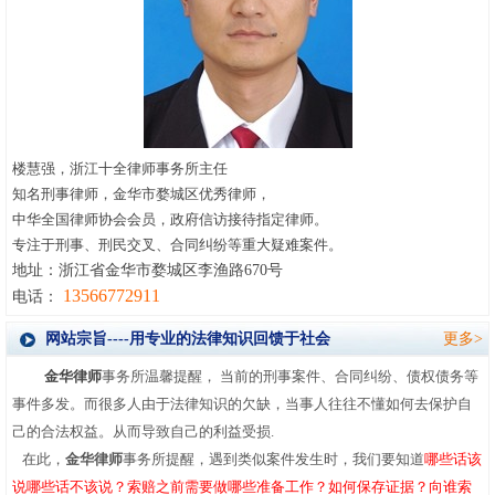
楼慧强，浙江十全律师事务所主任
知名刑事律师，金华市婺城区优秀律师，
中华全国律师协会会员，政府信访接待指定律师。
专注于刑事、刑民交叉、合同纠纷等重大疑难案件。
地址：浙江省金华市婺城区李渔路670号
13566772911
电话：
网站宗旨----用专业的法律知识回馈于社会
更多>
金华律师
事务所温馨提醒，
当前的刑事案件、合同纠纷、债权债务等
事件多发。而很多人由于法律知识的欠缺，当事人往往不懂如何去保护自
己的合法权益。从而导致自己的利益受损.
在此，
金华律师
事务所提醒，遇到类似案件发生时，我们要知道
哪些话该
说哪些话不该说
？
索
赔之前需要做哪些准备工作？如何保存证据？向谁索