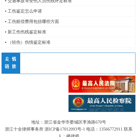
▪
交通事故等受伤人员伤残评定标准
▪
工伤鉴定怎么申请
▪
工伤赔偿费用包括哪些方面
▪
新工伤伤残鉴定标准
▪
（轻伤）伤情鉴定标准
地址：浙江省金华市婺城区李渔路670号
浙江十全律师事务所
浙ICP备17012093号-1
电话：
13566772911
联系
人：楼律师